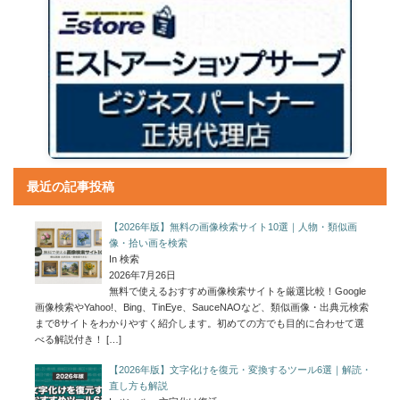
最近の記事投稿
【2026年版】無料の画像検索サイト10選｜人物・類似画
像・拾い画を検索
In 検索
2026年7月26日
無料で使えるおすすめ画像検索サイトを厳選比較！Google
画像検索やYahoo!、Bing、TinEye、SauceNAOなど、類似画像・出典元検索
まで8サイトをわかりやすく紹介します。初めての方でも目的に合わせて選
べる解説付き！
[…]
【2026年版】文字化けを復元・変換するツール6選｜解読・
直し方も解説