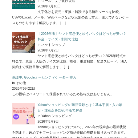
In ツール、文字化け復活
2026年7月18日
文字化けを復元・変換・解読できる無料ツールを比較。
CSVやExcel、メール、Webページなど状況別の直し方と、復元できないケー
スも分かりやすく解説します。
[…]
【2026年版】ヤマト宅急便とゆうパックはどっちが安い？
料金・サイズ・割引で比較
In ネットショップ
2026年7月2日
ヤマト宅急便とゆうパックはどっちが安い？2026年時点の
料金で、東京→大阪のサイズ別比較、割引、重量制限、配送スピード、法人
契約まで実務目線で解説します。
[…]
保護中: Googleオーセンティケーター 導入
In その他
2026年5月22日
この投稿はパスワードで保護されているため抜粋文はありません。
Yahoo!ショッピングの商品登録とは？基本手順・入力項
目・注意点を2026年版で解説
In Yahoo!ショッピング
2026年5月9日
Yahoo!ショッピングについて、2022年の現時点の最新状況
を踏まえ、改めてヤフーショッピング商品登録の基礎を振り返ってみます。
Yahoo!ショッピングの商品登録について、初心者の方はもちろんすでにショ