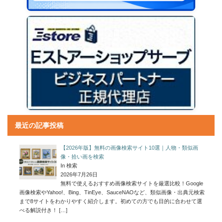
最近の記事投稿
【2026年版】無料の画像検索サイト10選｜人物・類似画
像・拾い画を検索
In 検索
2026年7月26日
無料で使えるおすすめ画像検索サイトを厳選比較！Google
画像検索やYahoo!、Bing、TinEye、SauceNAOなど、類似画像・出典元検索
まで8サイトをわかりやすく紹介します。初めての方でも目的に合わせて選
べる解説付き！
[…]