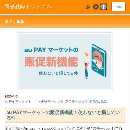
menu
タグ：販促
2023-4-6
au PAY マーケット
auPAYマーケット
,
プロモーション
,
新機能
,
販促
au PAYマーケットの販促新機能！使わないと損してい
る件
楽天市場・Amazon・Yahoo!ショッピングに次ぐ第4のモールとして存