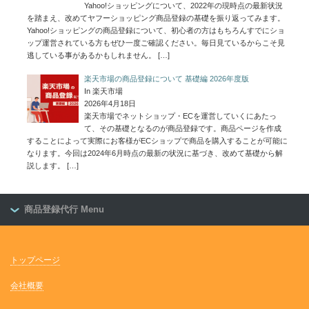
Yahoo!ショッピングについて、2022年の現時点の最新状況
を踏まえ、改めてヤフーショッピング商品登録の基礎を振り返ってみます。
Yahoo!ショッピングの商品登録について、初心者の方はもちろんすでにショ
ップ運営されている方もぜひ一度ご確認ください。毎日見ているからこそ見
逃している事があるかもしれません。
[…]
楽天市場の商品登録について 基礎編 2026年度版
In 楽天市場
2026年4月18日
楽天市場でネットショップ・ECを運営していくにあたっ
て、その基礎となるのが商品登録です。商品ページを作成
することによって実際にお客様がECショップで商品を購入することが可能に
なります。今回は2024年6月時点の最新の状況に基づき、改めて基礎から解
説します。
[…]
商品登録代行 Menu
トップページ
会社概要