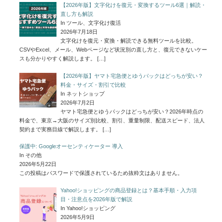
【2026年版】文字化けを復元・変換するツール6選｜解読・
直し方も解説
In ツール、文字化け復活
2026年7月18日
文字化けを復元・変換・解読できる無料ツールを比較。
CSVやExcel、メール、Webページなど状況別の直し方と、復元できないケー
スも分かりやすく解説します。
[…]
【2026年版】ヤマト宅急便とゆうパックはどっちが安い？
料金・サイズ・割引で比較
In ネットショップ
2026年7月2日
ヤマト宅急便とゆうパックはどっちが安い？2026年時点の
料金で、東京→大阪のサイズ別比較、割引、重量制限、配送スピード、法人
契約まで実務目線で解説します。
[…]
保護中: Googleオーセンティケーター 導入
In その他
2026年5月22日
この投稿はパスワードで保護されているため抜粋文はありません。
Yahoo!ショッピングの商品登録とは？基本手順・入力項
目・注意点を2026年版で解説
In Yahoo!ショッピング
2026年5月9日