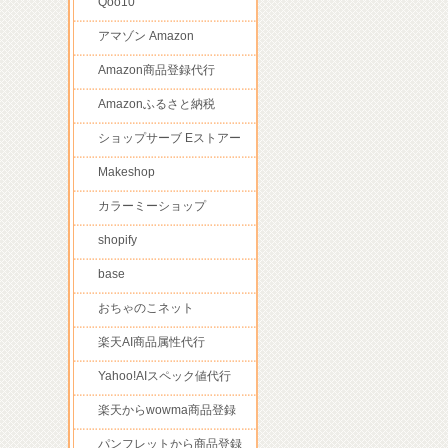
Qoo10
アマゾン Amazon
Amazon商品登録代行
Amazonふるさと納税
ショップサーブ Eストアー
Makeshop
カラーミーショップ
shopify
base
おちゃのこネット
楽天AI商品属性代行
Yahoo!AIスペック値代行
楽天からwowma商品登録
パンフレットから商品登録