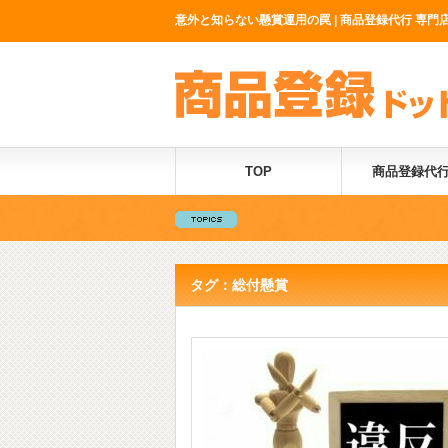
意外と知らない懸賞運用の罠 | 商品登録代行 専門
TOP
商品登録代
タグ：総付懸賞