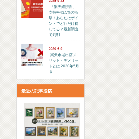
2025-9-23
「楽天経済圏」
支持率43.5%の衝
撃！あなたはポイ
ントでどれだけ得
してる？最新調査
で判明
2020-6-9
楽天市場出店メ
リット・デメリッ
トとは 2020年5月
版
最近の記事投稿