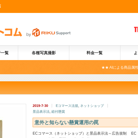
店
行一覧
各種写真撮影
料金一覧
よ
★★ AIによる商品属性自動化サービ
2019-7-30
Eコマース法規
,
ネットショップ
景品表示法
,
総付懸賞
意外と知らない懸賞運用の罠
ECコマース（ネットショップ）と景品表示法～広告規制 EC