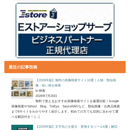
最近の記事投稿
【2026年版】無料の画像検索サイト10選｜人物・類似画
像・拾い画を検索
In 検索
2026年7月26日
無料で使えるおすすめ画像検索サイトを厳選比較！Google
画像検索やYahoo!、Bing、TinEye、SauceNAOなど、類似画像・出典元検索
まで8サイトをわかりやすく紹介します。初めての方でも目的に合わせて選
べる解説付き！
[…]
【2026年版】文字化けを復元・変換するツール6選｜解読・