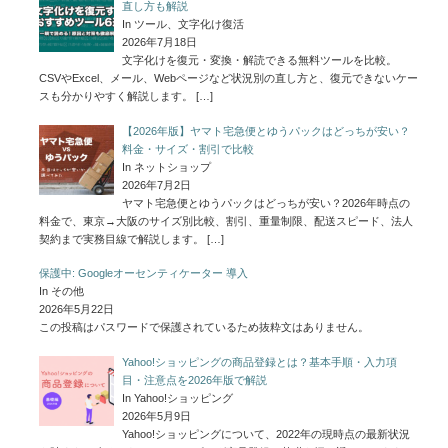
直し方も解説
In ツール、文字化け復活
2026年7月18日
文字化けを復元・変換・解読できる無料ツールを比較。
CSVやExcel、メール、Webページなど状況別の直し方と、復元できないケー
スも分かりやすく解説します。
[…]
【2026年版】ヤマト宅急便とゆうパックはどっちが安い？
料金・サイズ・割引で比較
In ネットショップ
2026年7月2日
ヤマト宅急便とゆうパックはどっちが安い？2026年時点の
料金で、東京→大阪のサイズ別比較、割引、重量制限、配送スピード、法人
契約まで実務目線で解説します。
[…]
保護中: Googleオーセンティケーター 導入
In その他
2026年5月22日
この投稿はパスワードで保護されているため抜粋文はありません。
Yahoo!ショッピングの商品登録とは？基本手順・入力項
目・注意点を2026年版で解説
In Yahoo!ショッピング
2026年5月9日
Yahoo!ショッピングについて、2022年の現時点の最新状況