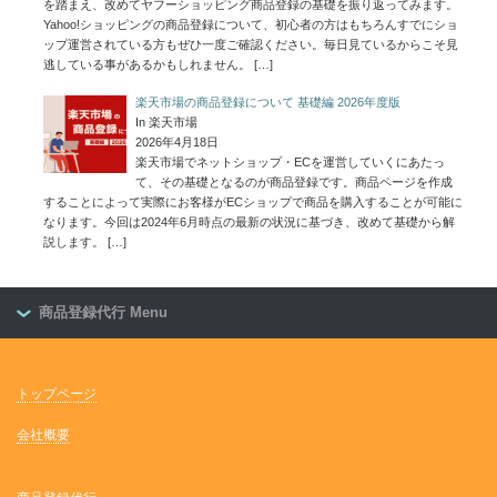
を踏まえ、改めてヤフーショッピング商品登録の基礎を振り返ってみます。
Yahoo!ショッピングの商品登録について、初心者の方はもちろんすでにショ
ップ運営されている方もぜひ一度ご確認ください。毎日見ているからこそ見
逃している事があるかもしれません。
[…]
楽天市場の商品登録について 基礎編 2026年度版
In 楽天市場
2026年4月18日
楽天市場でネットショップ・ECを運営していくにあたっ
て、その基礎となるのが商品登録です。商品ページを作成
することによって実際にお客様がECショップで商品を購入することが可能に
なります。今回は2024年6月時点の最新の状況に基づき、改めて基礎から解
説します。
[…]
商品登録代行 Menu
トップページ
会社概要