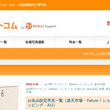
グ・AU） | 商品登録代行 専門店
行一覧
各種写真撮影
料金一覧
よ
★★ AIによる商品属性自動化サー
2022-4-26
au PAY マーケット
,
Yahoo!ショッピング
,
楽天市場
auPAYマーケット
,
Yahoo!ショッピング
,
お知らせ
,
休み設定
,
休業
,
楽
市場
お休み設定早見一覧（楽天市場・Yahoo！シ
ッピング・AU）