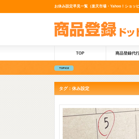
お休み設定早見一覧（楽天市場・Yahoo！ショッピン
TOP
商品登録代
タグ：休み設定