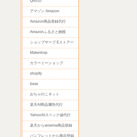
Qoo10
アマゾン Amazon
Amazon商品登録代行
Amazonふるさと納税
ショップサーブ Eストアー
Makeshop
カラーミーショップ
shopify
base
おちゃのこネット
楽天AI商品属性代行
Yahoo!AIスペック値代行
楽天からwowma商品登録
パンフレットから商品登録