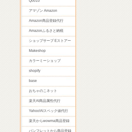
Qoo10
アマゾン Amazon
Amazon商品登録代行
Amazonふるさと納税
ショップサーブ Eストアー
Makeshop
カラーミーショップ
shopify
base
おちゃのこネット
楽天AI商品属性代行
Yahoo!AIスペック値代行
楽天からwowma商品登録
パンフレットから商品登録