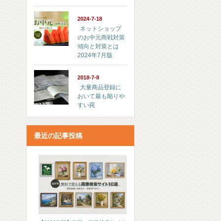
2024-7-18
ネットショップ
のお中元商戦対策
傾向と対策とは
2024年7月版
2018-7-8
大量商品登録に
おいて最も陥りや
すい罠
最近の記事投稿