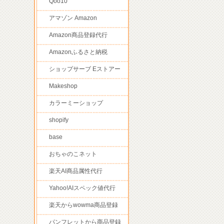
Qoo10
アマゾン Amazon
Amazon商品登録代行
Amazonふるさと納税
ショップサーブ Eストアー
Makeshop
カラーミーショップ
shopify
base
おちゃのこネット
楽天AI商品属性代行
Yahoo!AIスペック値代行
楽天からwowma商品登録
パンフレットから商品登録