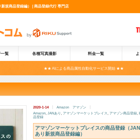
新規商品登録編） | 商品登録代行 専門店
行一覧
各種写真撮影
料金一覧
よ
★★ AIによる商品属性自動化サービス開始 ★★
商品登
2020-1-14
Amazon アマゾン
Amazon
,
JANあり
,
アマゾンマーケットプレイス
,
アマゾン商品登録
,
品登録
アマゾンマーケットプレイスの商品登録（JA
あり新規商品登録編）