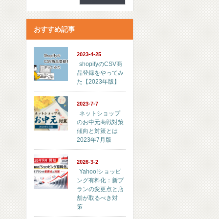
おすすめ記事
2023-4-25
shopifyのCSV商
品登録をやってみ
た【2023年版】
2023-7-7
ネットショップ
のお中元商戦対策
傾向と対策とは
2023年7月版
2026-3-2
Yahoo!ショッピ
ング有料化：新プ
ランの変更点と店
舗が取るべき対
策