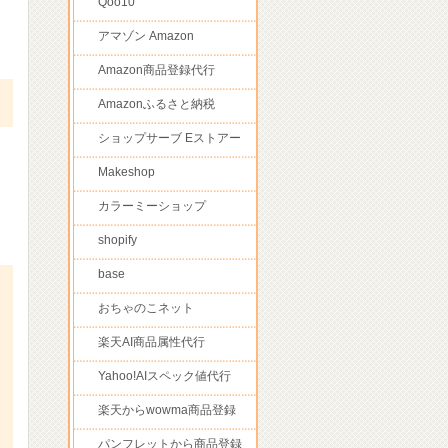
Qoo10
アマゾン Amazon
Amazon商品登録代行
Amazonふるさと納税
ショップサーブ Eストアー
Makeshop
カラーミーショップ
shopify
base
おちゃのこネット
楽天AI商品属性代行
Yahoo!AIスペック値代行
楽天からwowma商品登録
パンフレットから商品登録