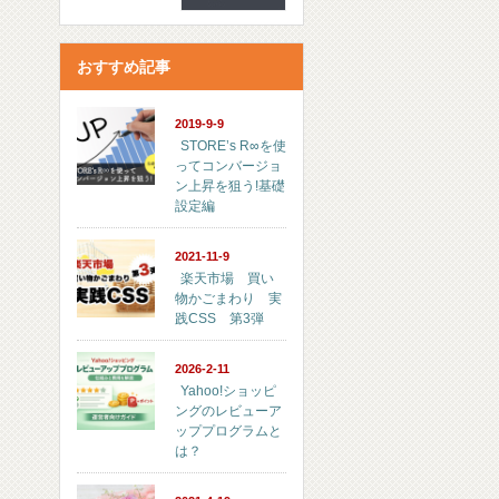
おすすめ記事
2019-9-9
STORE’s R∞を使
ってコンバージョ
ン上昇を狙う!基礎
設定編
2021-11-9
楽天市場 買い
物かごまわり 実
践CSS 第3弾
2026-2-11
Yahoo!ショッピ
ングのレビューア
ッププログラムと
は？