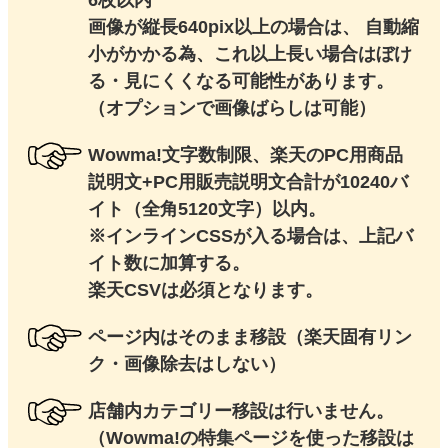
6枚以内
画像が縦長640pix以上の場合は、 自動縮
小がかかる為、これ以上長い場合はぼけ
る・見にくくなる可能性があります。
（オプションで画像ばらしは可能）
Wowma!文字数制限、楽天のPC用商品
説明文+PC用販売説明文合計が10240バ
イト（全角5120文字）以内。
※インラインCSSが入る場合は、上記バ
イト数に加算する。
楽天CSVは必須となります。
ページ内はそのまま移設（楽天固有リン
ク・画像除去はしない）
店舗内カテゴリー移設は行いません。
（Wowma!の特集ページを使った移設は