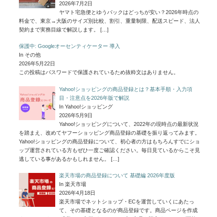
2026年7月2日
ヤマト宅急便とゆうパックはどっちが安い？2026年時点の
料金で、東京→大阪のサイズ別比較、割引、重量制限、配送スピード、法人
契約まで実務目線で解説します。
[…]
保護中: Googleオーセンティケーター 導入
In その他
2026年5月22日
この投稿はパスワードで保護されているため抜粋文はありません。
Yahoo!ショッピングの商品登録とは？基本手順・入力項
目・注意点を2026年版で解説
In Yahoo!ショッピング
2026年5月9日
Yahoo!ショッピングについて、2022年の現時点の最新状況
を踏まえ、改めてヤフーショッピング商品登録の基礎を振り返ってみます。
Yahoo!ショッピングの商品登録について、初心者の方はもちろんすでにショ
ップ運営されている方もぜひ一度ご確認ください。毎日見ているからこそ見
逃している事があるかもしれません。
[…]
楽天市場の商品登録について 基礎編 2026年度版
In 楽天市場
2026年4月18日
楽天市場でネットショップ・ECを運営していくにあたっ
て、その基礎となるのが商品登録です。商品ページを作成