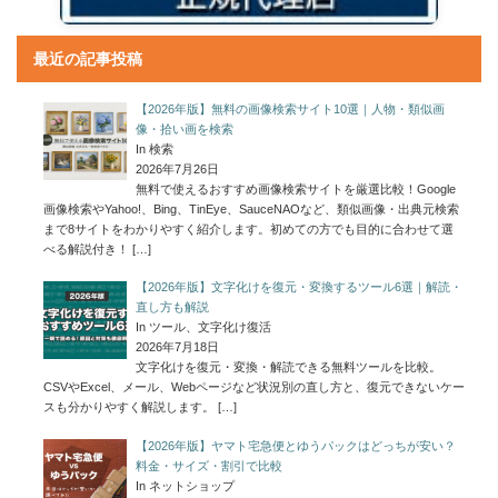
最近の記事投稿
【2026年版】無料の画像検索サイト10選｜人物・類似画
像・拾い画を検索
In 検索
2026年7月26日
無料で使えるおすすめ画像検索サイトを厳選比較！Google
画像検索やYahoo!、Bing、TinEye、SauceNAOなど、類似画像・出典元検索
まで8サイトをわかりやすく紹介します。初めての方でも目的に合わせて選
べる解説付き！
[…]
【2026年版】文字化けを復元・変換するツール6選｜解読・
直し方も解説
In ツール、文字化け復活
2026年7月18日
文字化けを復元・変換・解読できる無料ツールを比較。
CSVやExcel、メール、Webページなど状況別の直し方と、復元できないケー
スも分かりやすく解説します。
[…]
【2026年版】ヤマト宅急便とゆうパックはどっちが安い？
料金・サイズ・割引で比較
In ネットショップ