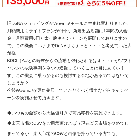
旧DeNAショッピングがWowma!モールに生まれ変わりました。
月額費用もライトプランが0円~、新規出店店舗は1年間の入会
金・月額費用0円と太っ腹キャンペーンを展開しておりますの
で、この機会にいままでDeNAはちょっと・・・と考えていた店
舗様
KDDI（AUとの端末からの流動も強化されるはず・・）がソフト
バンクの成功事例をみつつ追従していくことは目に見ていま
す、この機会に乗っかるのも検討する余地があるのではないで
しょうか？
今後Wowma!が更に発展していただくべく微力ながらキャンペ
ーンを実施させて頂きます。
◆いつもの金額から大幅値引きで商品移行を実施できます。
◆楽天市場のCSVをご用意頂ければ（現在楽天市場をやめてし
まってるが、楽天市場のCSVと画像を持っている方でも）