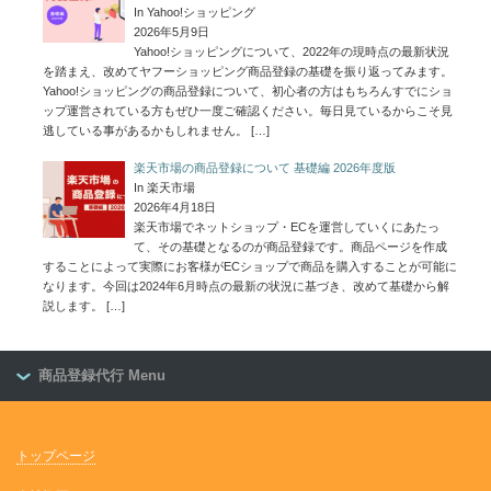
In Yahoo!ショッピング
2026年5月9日
Yahoo!ショッピングについて、2022年の現時点の最新状況
を踏まえ、改めてヤフーショッピング商品登録の基礎を振り返ってみます。
Yahoo!ショッピングの商品登録について、初心者の方はもちろんすでにショ
ップ運営されている方もぜひ一度ご確認ください。毎日見ているからこそ見
逃している事があるかもしれません。
[…]
楽天市場の商品登録について 基礎編 2026年度版
In 楽天市場
2026年4月18日
楽天市場でネットショップ・ECを運営していくにあたっ
て、その基礎となるのが商品登録です。商品ページを作成
することによって実際にお客様がECショップで商品を購入することが可能に
なります。今回は2024年6月時点の最新の状況に基づき、改めて基礎から解
説します。
[…]
商品登録代行 Menu
トップページ