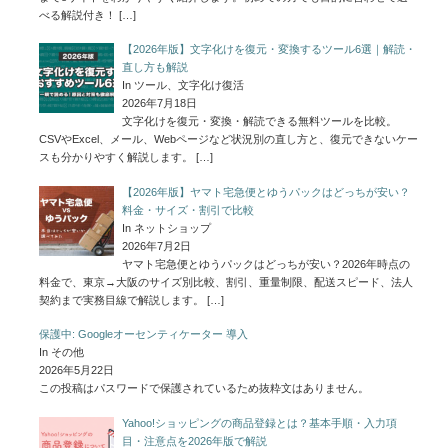
べる解説付き！
[…]
【2026年版】文字化けを復元・変換するツール6選｜解読・
直し方も解説
In ツール、文字化け復活
2026年7月18日
文字化けを復元・変換・解読できる無料ツールを比較。
CSVやExcel、メール、Webページなど状況別の直し方と、復元できないケー
スも分かりやすく解説します。
[…]
【2026年版】ヤマト宅急便とゆうパックはどっちが安い？
料金・サイズ・割引で比較
In ネットショップ
2026年7月2日
ヤマト宅急便とゆうパックはどっちが安い？2026年時点の
料金で、東京→大阪のサイズ別比較、割引、重量制限、配送スピード、法人
契約まで実務目線で解説します。
[…]
保護中: Googleオーセンティケーター 導入
In その他
2026年5月22日
この投稿はパスワードで保護されているため抜粋文はありません。
Yahoo!ショッピングの商品登録とは？基本手順・入力項
目・注意点を2026年版で解説