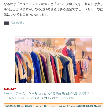
なるのが「バリエーション画像」と「スペック値」です。登録には少し
手間がかかりますが、やるだけの価値はある設定ですし、メリットや効
果についてもご案内いたします。
詳細を見る
2019-4-27
Amazon アマゾン
,
Yahoo!ショッピング
,
定期的 商品登録代行
,
楽天市場
アパレルショップ
,
スペック値
,
タグID
,
バリエーション画像