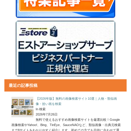
最近の記事投稿
【2026年版】無料の画像検索サイト10選｜人物・類似画
像・拾い画を検索
In 検索
2026年7月26日
無料で使えるおすすめ画像検索サイトを厳選比較！Google
画像検索やYahoo!、Bing、TinEye、SauceNAOなど、類似画像・出典元検索
まで8サイトをわかりやすく紹介します。初めての方でも目的に合わせて選