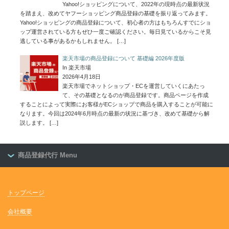
Yahoo!ショッピングについて、2022年の現時点の最新状況
を踏まえ、改めてヤフーショッピング商品登録の基礎を振り返ってみます。
Yahoo!ショッピングの商品登録について、初心者の方はもちろんすでにショ
ップ運営されている方もぜひ一度ご確認ください。毎日見ているからこそ見
逃している事があるかもしれません。
[…]
楽天市場の商品登録について 基礎編 2026年度版
In 楽天市場
2026年4月18日
楽天市場でネットショップ・ECを運営していくにあたっ
て、その基礎となるのが商品登録です。商品ページを作成
することによって実際にお客様がECショップで商品を購入することが可能に
なります。今回は2024年6月時点の最新の状況に基づき、改めて基礎から解
説します。
[…]
商品登録代行 Menu
トップページ
会社概要