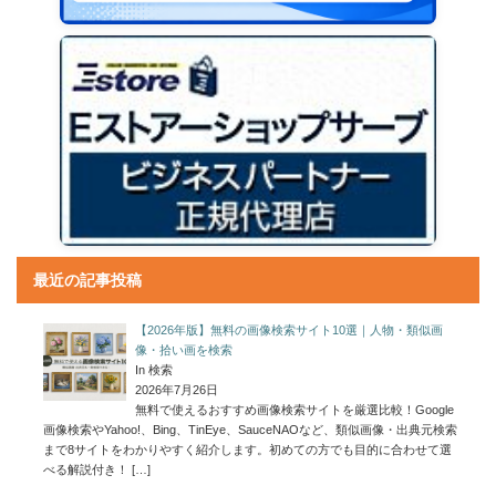
最近の記事投稿
【2026年版】無料の画像検索サイト10選｜人物・類似画
像・拾い画を検索
In 検索
2026年7月26日
無料で使えるおすすめ画像検索サイトを厳選比較！Google
画像検索やYahoo!、Bing、TinEye、SauceNAOなど、類似画像・出典元検索
まで8サイトをわかりやすく紹介します。初めての方でも目的に合わせて選
べる解説付き！
[…]