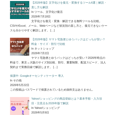
【2026年版】文字化けを復元・変換するツール6選｜解読・
直し方も解説
In ツール、文字化け復活
2026年7月18日
文字化けを復元・変換・解読できる無料ツールを比較。
CSVやExcel、メール、Webページなど状況別の直し方と、復元できないケー
スも分かりやすく解説します。
[…]
【2026年版】ヤマト宅急便とゆうパックはどっちが安い？
料金・サイズ・割引で比較
In ネットショップ
2026年7月2日
ヤマト宅急便とゆうパックはどっちが安い？2026年時点の
料金で、東京→大阪のサイズ別比較、割引、重量制限、配送スピード、法人
契約まで実務目線で解説します。
[…]
保護中: Googleオーセンティケーター 導入
In その他
2026年5月22日
この投稿はパスワードで保護されているため抜粋文はありません。
Yahoo!ショッピングの商品登録とは？基本手順・入力項
目・注意点を2026年版で解説
In Yahoo!ショッピング
2026年5月9日