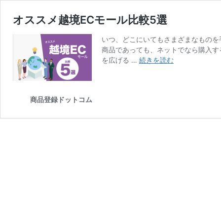
オススメ越境ECモール比較5選
いつ、どこにいてもさまざまなものを
商品であっても、ネットでなら購入す
オ
を広げる …
続きを読む
ス
ス
メ
商品登録ドットコム
越
境
EC
モ
ー
ル
比
較
5
選