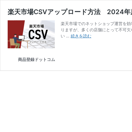
楽天市場CSVアップロード方法 2024年
楽天市場でのネットショップ運営を効
りますが、多くの店舗にとって不可欠
楽
い …
続きを読む
天
市
場
商品登録ドットコム
CSV
ア
ッ
プ
ロ
ー
ド
方
法
2024
年
度